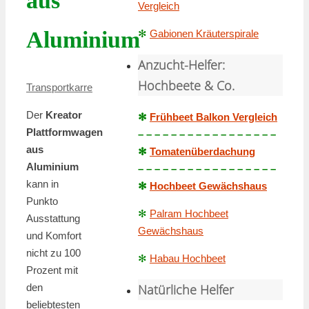
aus
Vergleich
Aluminium
✻
Gabionen Kräuterspirale
Anzucht-Helfer:
Hochbeete & Co.
Transportkarre
Der
Kreator
✻
Frühbeet Balkon Vergleich
Plattformwagen
– – – – – – – – – – – – – – – – –
aus
✻
Tomatenüberdachung
Aluminium
– – – – – – – – – – – – – – – – –
kann in
✻
Hochbeet Gewächshaus
Punkto
✻
Palram Hochbeet
Ausstattung
Gewächshaus
und Komfort
nicht zu 100
✻
Habau Hochbeet
Prozent mit
Natürliche Helfer
den
beliebtesten