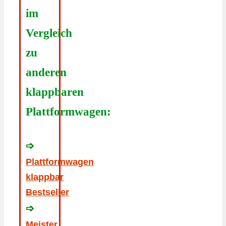
im
Vergleich
zu
anderen
klappbaren
Plattformwagen:
➩
Plattformwagen
klappbar
Bestseller
➩
Meister