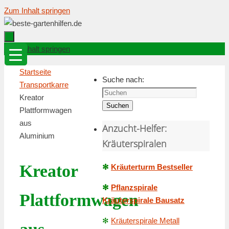
Zum Inhalt springen
Zum Inhalt springen
Startseite
Suche nach:
Transportkarre
Kreator
Suchen
Plattformwagen
aus
Anzucht-Helfer:
Aluminium
Kräuterspiralen
Kreator
✻
Kräuterturm Bestseller
✻
Pflanzspirale
Plattformwagen
Kräuterspirale Bausatz
✻
Kräuterspirale Metall