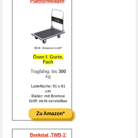
Plattformwagen
*
Bild: Amazon-Link*
Ösen f. Gurte,
Fach
Tragfähig: bis
300
kg
Ladefläche: 91 x 61
cm
Räder: mit Bremse
Griff: nicht verstellbar
Zu Amazon*
Beeketal ‚TWB-1‘