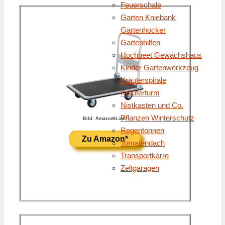
Feuerschale
Garten Kniebank
Gartenhocker
Gartenhilfen
Hochbeet Gewächshaus
Kinder Gartenwerkzeug
Kräuterspirale
Kräuterturm
Nistkasten und Co.
Pflanzen Winterschutz
Bild: Amazon-Link*
Regentonnen
Zu Amazon*
Tomatendach
Transportkarre
Zeltgaragen