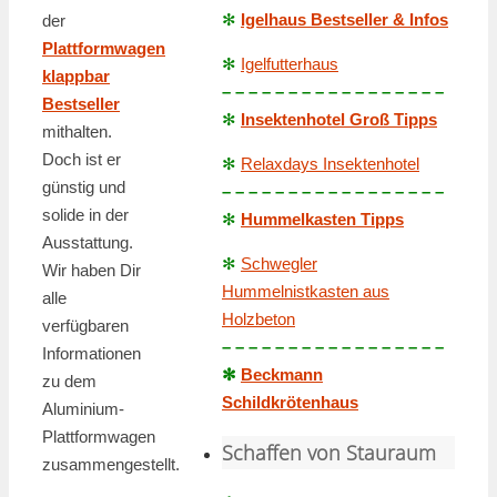
✻
Igelhaus Bestseller & Infos
der
Plattformwagen
✻
Igelfutterhaus
klappbar
– – – – – – – – – – – – – – – – –
Bestseller
✻
Insektenhotel Groß Tipps
mithalten.
Doch ist er
✻
Relaxdays Insektenhotel
günstig und
– – – – – – – – – – – – – – – – –
solide in der
✻
Hummelkasten Tipps
Ausstattung.
✻
Schwegler
Wir haben Dir
Hummelnistkasten aus
alle
Holzbeton
verfügbaren
– – – – – – – – – – – – – – – – –
Informationen
✻
Beckmann
zu dem
Schildkrötenhaus
Aluminium-
Plattformwagen
Schaffen von Stauraum
zusammengestellt.