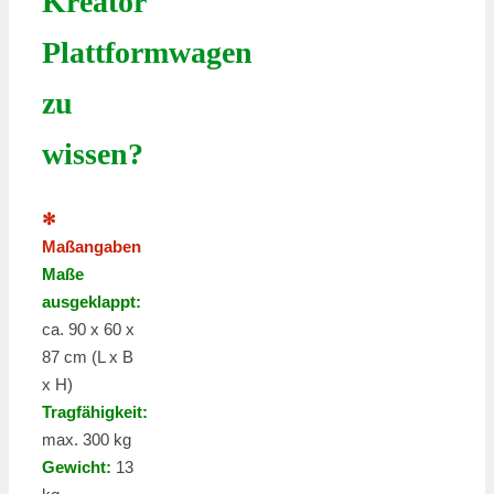
Kreator
Plattformwagen
zu
wissen?
✻
Maßangaben
Maße
ausgeklappt:
ca. 90 x 60 x
87 cm (L x B
x H)
Tragfähigkeit:
max. 300 kg
Gewicht:
13