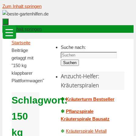
Zum Inhalt springen
Zum Inhalt springen
Startseite
Suche nach:
Beiträge
getaggt mit
Suchen
"150 kg
klappbarer
Anzucht-Helfer:
Plattformwagen"
Kräuterspiralen
Schlagwort:
✻
Kräuterturm Bestseller
✻
Pflanzspirale
150
Kräuterspirale Bausatz
kg
✻
Kräuterspirale Metall