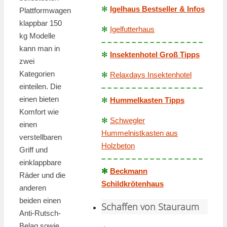
✻
Igelhaus Bestseller & Infos
Plattformwagen
klappbar 150
✻
Igelfutterhaus
kg Modelle
– – – – – – – – – – – – – – – – –
kann man in
✻
Insektenhotel Groß Tipps
zwei
Kategorien
✻
Relaxdays Insektenhotel
einteilen. Die
– – – – – – – – – – – – – – – – –
einen bieten
✻
Hummelkasten Tipps
Komfort wie
✻
Schwegler
einen
Hummelnistkasten aus
verstellbaren
Holzbeton
Griff und
– – – – – – – – – – – – – – – – –
einklappbare
✻
Beckmann
Räder und die
Schildkrötenhaus
anderen
beiden einen
Schaffen von Stauraum
Anti-Rutsch-
Belag sowie