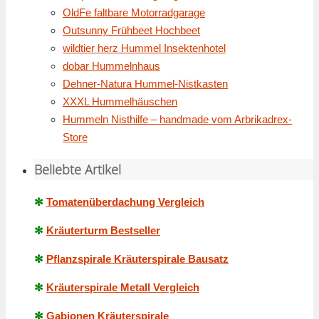
OldFe faltbare Motorradgarage
Outsunny Frühbeet Hochbeet
wildtier herz Hummel Insektenhotel
dobar Hummelnhaus
Dehner-Natura Hummel-Nistkasten
XXXL Hummelhäuschen
Hummeln Nisthilfe – handmade vom Arbrikadrex-
Store
Beliebte Artikel
✻
Tomatenüberdachung Vergleich
✻
Kräuterturm Bestseller
✻
Pflanzspirale Kräuterspirale Bausatz
✻
Kräuterspirale Metall Vergleich
✻
Gabionen Kräuterspirale