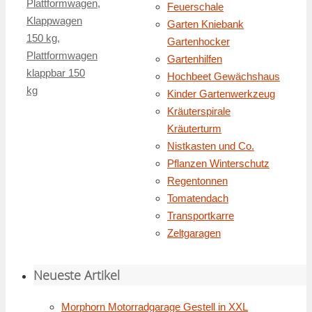
Plattformwagen
,
Feuerschale
Klappwagen
Garten Kniebank
150 kg
,
Gartenhocker
Plattformwagen
Gartenhilfen
klappbar 150
Hochbeet Gewächshaus
kg
Kinder Gartenwerkzeug
Kräuterspirale
Kräuterturm
Nistkasten und Co.
Pflanzen Winterschutz
Regentonnen
Tomatendach
Transportkarre
Zeltgaragen
Neueste Artikel
Morphorn Motorradgarage Gestell in XXL