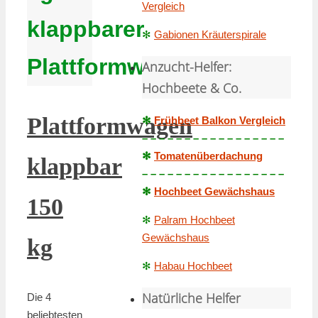
Vergleich
klappbarer
✻
Gabionen Kräuterspirale
Plattformwagen
Anzucht-Helfer:
Hochbeete & Co.
Plattformwagen
✻
Frühbeet Balkon Vergleich
– – – – – – – – – – – – – – – – –
✻
Tomatenüberdachung
klappbar
– – – – – – – – – – – – – – – – –
✻
Hochbeet Gewächshaus
150
✻
Palram Hochbeet
Gewächshaus
kg
✻
Habau Hochbeet
Natürliche Helfer
Die 4
beliebtesten