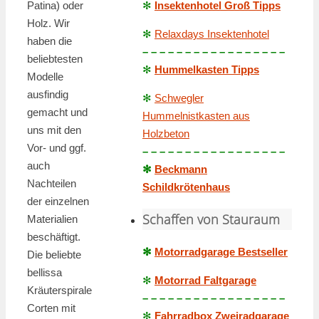
Patina) oder
✻
Insektenhotel Groß Tipps
Holz. Wir
✻
Relaxdays Insektenhotel
haben die
– – – – – – – – – – – – – – – – –
beliebtesten
✻
Hummelkasten Tipps
Modelle
ausfindig
✻
Schwegler
gemacht und
Hummelnistkasten aus
uns mit den
Holzbeton
Vor- und ggf.
– – – – – – – – – – – – – – – – –
auch
✻
Beckmann
Nachteilen
Schildkrötenhaus
der einzelnen
Schaffen von Stauraum
Materialien
beschäftigt.
✻
Motorradgarage Bestseller
Die beliebte
bellissa
✻
Motorrad Faltgarage
Kräuterspirale
– – – – – – – – – – – – – – – – –
Corten mit
✻
Fahrradbox Zweiradgarage