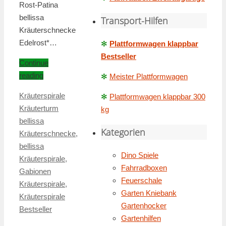
Rost-Patina
bellissa
Transport-Hilfen
Kräuterschnecke
Edelrost*…
✻
Plattformwagen klappbar
Bestseller
Continue
reading
✻
Meister Plattformwagen
Kräuterspirale
✻
Plattformwagen klappbar 300
Kräuterturm
kg
bellissa
Kategorien
Kräuterschnecke
,
bellissa
Dino Spiele
Kräuterspirale
,
Fahrradboxen
Gabionen
Feuerschale
Kräuterspirale
,
Garten Kniebank
Kräuterspirale
Gartenhocker
Bestseller
Gartenhilfen