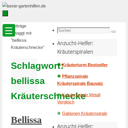
Zum
Inhalt
springen
Zum
Startseite
Beiträge
Inhalt
Suche
getaggt mit
Suchen
springen
nach:
"bellissa
Anzucht-Helfer:
Kräuterschnecke"
Kräuterspiralen
Schlagwort:
✻
Kräuterturm Bestseller
✻
Pflanzspirale
bellissa
Kräuterspirale Bausatz
Kräuterschnecke
✻
Kräuterspirale Metall
Vergleich
✻
Gabionen Kräuterspirale
Bellissa
Anzucht-Helfer: