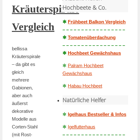
Kräuterspirale
Hochbeete & Co.
✻
Frühbeet Balkon Vergleich
Vergleich
– – – – – – – – – – – – – – – – –
✻
Tomatenüberdachung
– – – – – – – – – – – – – – – – –
bellissa
✻
Hochbeet Gewächshaus
Kräuterspirale
– da gibt es
✻
Palram Hochbeet
gleich
Gewächshaus
mehrere
✻
Habau Hochbeet
Gabionen,
aber auch
Natürliche Helfer
äußerst
dekorative
✻
Igelhaus Bestseller & Infos
Modelle aus
Corten-Stahl
✻
Igelfutterhaus
(mit Rost-
– – – – – – – – – – – – – – – – –