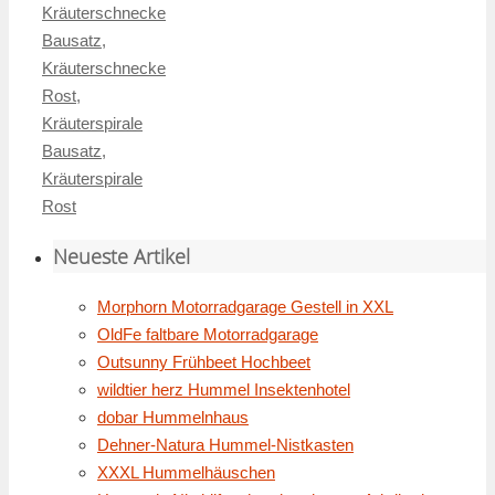
Kräuterschnecke
Bausatz
,
Kräuterschnecke
Rost
,
Kräuterspirale
Bausatz
,
Kräuterspirale
Rost
Neueste Artikel
Morphorn Motorradgarage Gestell in XXL
OldFe faltbare Motorradgarage
Outsunny Frühbeet Hochbeet
wildtier herz Hummel Insektenhotel
dobar Hummelnhaus
Dehner-Natura Hummel-Nistkasten
XXXL Hummelhäuschen