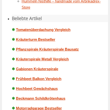
Hummeln Nisthilfe – handmade vom Arbrikadrex-
Store
Beliebte Artikel
✻
Tomatenüberdachung Vergleich
✻
Kräuterturm Bestseller
✻
Pflanzspirale Kräuterspirale Bausatz
✻
Kräuterspirale Metall Vergleich
✻
Gabionen Kräuterspirale
✻
Frühbeet Balkon Vergleich
✻
Hochbeet Gewächshaus
✻
Beckmann Schildkrötenhaus
✻
Motorradgarage Bestseller