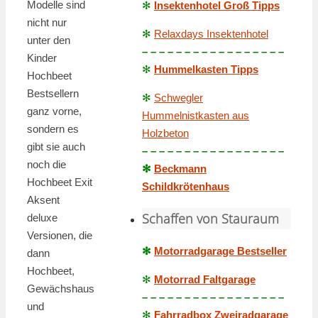
Modelle sind
✻
Insektenhotel Groß Tipps
nicht nur
✻
Relaxdays Insektenhotel
unter den
– – – – – – – – – – – – – – – – –
Kinder
✻
Hummelkasten Tipps
Hochbeet
Bestsellern
✻
Schwegler
ganz vorne,
Hummelnistkasten aus
sondern es
Holzbeton
gibt sie auch
– – – – – – – – – – – – – – – – –
noch die
✻
Beckmann
Hochbeet Exit
Schildkrötenhaus
Aksent
Schaffen von Stauraum
deluxe
Versionen, die
✻
Motorradgarage Bestseller
dann
Hochbeet,
✻
Motorrad Faltgarage
Gewächshaus
– – – – – – – – – – – – – – – – –
und
✻
Fahrradbox Zweiradgarage