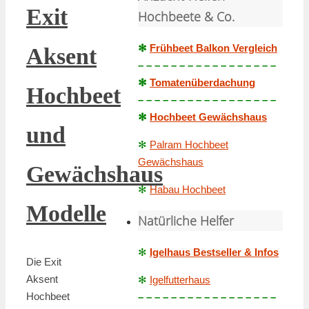
Exit
Hochbeete & Co.
✻
Frühbeet Balkon Vergleich
Aksent
– – – – – – – – – – – – – – – – –
✻
Tomatenüberdachung
Hochbeet
– – – – – – – – – – – – – – – – –
✻
Hochbeet Gewächshaus
und
✻
Palram Hochbeet
Gewächshaus
Gewächshaus
✻
Habau Hochbeet
Modelle
Natürliche Helfer
✻
Igelhaus Bestseller & Infos
Die Exit
Aksent
✻
Igelfutterhaus
Hochbeet
– – – – – – – – – – – – – – – – –