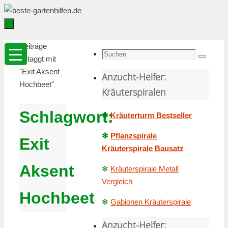
Zum
Inhalt
springen
Zum
Startseite
Beiträge
Inhalt
Suche
getaggt mit
Suchen
springen
nach:
"Exit Aksent
Anzucht-Helfer:
Hochbeet"
Kräuterspiralen
Schlagwort:
✻
Kräuterturm Bestseller
✻
Pflanzspirale
Exit
Kräuterspirale Bausatz
Aksent
✻
Kräuterspirale Metall
Vergleich
Hochbeet
✻
Gabionen Kräuterspirale
Anzucht-Helfer: