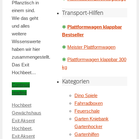
Pflanztisch in
einem sind.
Transport-Hilfen
Wie das geht
und alles
✻
Plattformwagen klappbar
weitere
Bestseller
Wissenswerte
✻
Meister Plattformwagen
haben wir hier
zusammengestellt.
✻
Plattformwagen klappbar 300
Das Exit
kg
Hochbeet…
Kategorien
Continue
reading
Dino Spiele
Fahrradboxen
Hochbeet
Feuerschale
Gewächshaus
Garten Kniebank
Exit Aksent
Gartenhocker
Hochbeet
,
Gartenhilfen
Exit Aksent