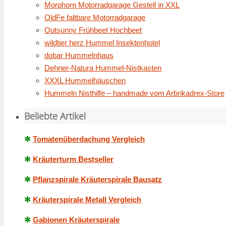
Morphorn Motorradgarage Gestell in XXL
OldFe faltbare Motorradgarage
Outsunny Frühbeet Hochbeet
wildtier herz Hummel Insektenhotel
dobar Hummelnhaus
Dehner-Natura Hummel-Nistkasten
XXXL Hummelhäuschen
Hummeln Nisthilfe – handmade vom Arbrikadrex-Store
Beliebte Artikel
✻
Tomatenüberdachung Vergleich
✻
Kräuterturm Bestseller
✻
Pflanzspirale Kräuterspirale Bausatz
✻
Kräuterspirale Metall Vergleich
✻
Gabionen Kräuterspirale