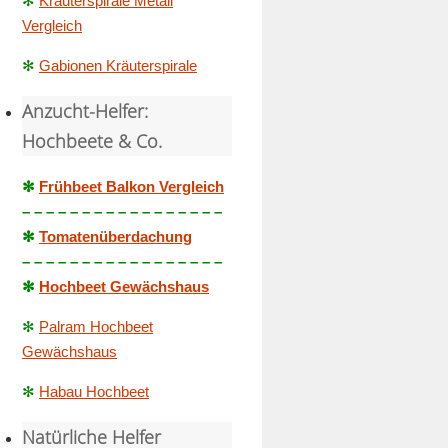
✻
Kräuterspirale Metall
Vergleich
✻
Gabionen Kräuterspirale
Anzucht-Helfer:
Hochbeete & Co.
✻
Frühbeet Balkon Vergleich
– – – – – – – – – – – – – – – – –
✻
Tomatenüberdachung
– – – – – – – – – – – – – – – – –
✻
Hochbeet Gewächshaus
✻
Palram Hochbeet
Gewächshaus
✻
Habau Hochbeet
Natürliche Helfer