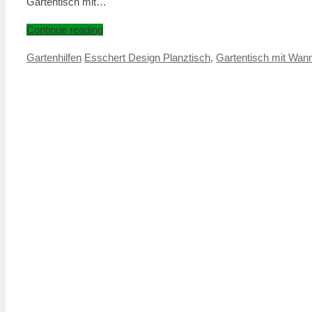
Gartentisch mit…
Continue reading
Gartenhilfen
Esschert Design Planztisch
,
Gartentisch mit Wan