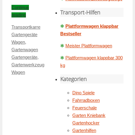
Continue
Transport-Hilfen
reading
✻
Plattformwagen klappbar
Transportkarre
Bestseller
Gartengeräte
Wagen
,
✻
Meister Plattformwagen
Gartenwagen
Gartengeräte
,
✻
Plattformwagen klappbar 300
Gartenwerkzeug
kg
Wagen
Kategorien
Dino Spiele
Fahrradboxen
Feuerschale
Garten Kniebank
Gartenhocker
Gartenhilfen