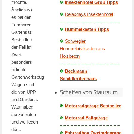
möchte.
✻
Insektenhotel Groß Tipps
Ähnlich wie
✻
Relaxdays Insektenhotel
es bei den
– – – – – – – – – – – – – – – – –
Fahrbarer
✻
Hummelkasten Tipps
Gartensitz
Bestsellern
✻
Schwegler
der Fall ist.
Hummelnistkasten aus
Zwei
Holzbeton
besonders
– – – – – – – – – – – – – – – – –
beliebte
✻
Beckmann
Gartenwerkzeug
Schildkrötenhaus
Wagen sind
Schaffen von Stauraum
die von UPP
und Gardena.
✻
Motorradgarage Bestseller
Was haben
sie zu bieten
✻
Motorrad Faltgarage
und wo liegen
– – – – – – – – – – – – – – – – –
die…
✻
Fahrradbox Zweiradgarage