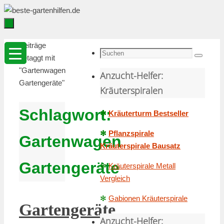
Zum
Inhalt
springen
Zum
Startseite
Beiträge
Inhalt
Suche
getaggt mit
Suchen
springen
nach:
"Gartenwagen
Anzucht-Helfer:
Gartengeräte"
Kräuterspiralen
Schlagwort:
✻
Kräuterturm Bestseller
✻
Pflanzspirale
Gartenwagen
Kräuterspirale Bausatz
Gartengeräte
✻
Kräuterspirale Metall
Vergleich
✻
Gabionen Kräuterspirale
Gartengeräte
Anzucht-Helfer: