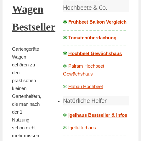
Wagen
Hochbeete & Co.
✻
Frühbeet Balkon Vergleich
Bestseller
– – – – – – – – – – – – – – – – –
✻
Tomatenüberdachung
– – – – – – – – – – – – – – – – –
Gartengeräte
✻
Hochbeet Gewächshaus
Wagen
gehören zu
✻
Palram Hochbeet
den
Gewächshaus
praktischen
✻
Habau Hochbeet
kleinen
Gartenhelfern,
Natürliche Helfer
die man nach
der 1.
✻
Igelhaus Bestseller & Infos
Nutzung
schon nicht
✻
Igelfutterhaus
mehr missen
– – – – – – – – – – – – – – – – –