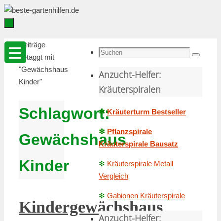
Zum
Inhalt
springen
Zum
Startseite
Beiträge
Inhalt
Suche
getaggt mit
Suchen
springen
nach:
"Gewächshaus
Anzucht-Helfer:
Kinder"
Kräuterspiralen
Schlagwort:
✻
Kräuterturm Bestseller
✻
Pflanzspirale
Gewächshaus
Kräuterspirale Bausatz
Kinder
✻
Kräuterspirale Metall
Vergleich
✻
Gabionen Kräuterspirale
Kindergewächshaus
Anzucht-Helfer: