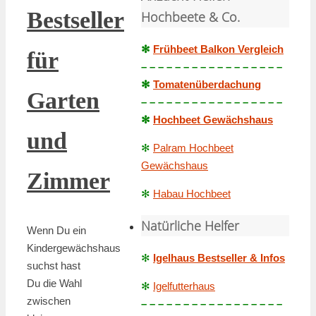
Bestseller
Hochbeete & Co.
✻
Frühbeet Balkon Vergleich
für
– – – – – – – – – – – – – – – – –
✻
Tomatenüberdachung
Garten
– – – – – – – – – – – – – – – – –
✻
Hochbeet Gewächshaus
und
✻
Palram Hochbeet
Gewächshaus
Zimmer
✻
Habau Hochbeet
Natürliche Helfer
Wenn Du ein
Kindergewächshaus
✻
Igelhaus Bestseller & Infos
suchst hast
Du die Wahl
✻
Igelfutterhaus
zwischen
– – – – – – – – – – – – – – – – –