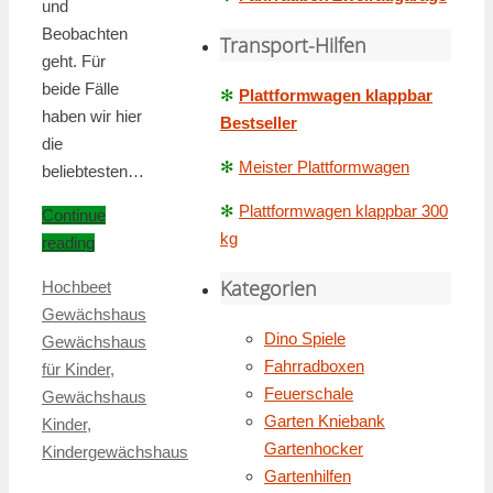
und
Beobachten
Transport-Hilfen
geht. Für
beide Fälle
✻
Plattformwagen klappbar
haben wir hier
Bestseller
die
✻
Meister Plattformwagen
beliebtesten…
✻
Plattformwagen klappbar 300
Continue
kg
reading
Kategorien
Hochbeet
Gewächshaus
Dino Spiele
Gewächshaus
Fahrradboxen
für Kinder
,
Feuerschale
Gewächshaus
Garten Kniebank
Kinder
,
Gartenhocker
Kindergewächshaus
Gartenhilfen