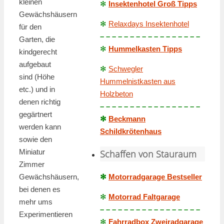
kleinen
✻
Insektenhotel Groß Tipps
Gewächshäusern
✻
Relaxdays Insektenhotel
für den
– – – – – – – – – – – – – – – – –
Garten, die
✻
Hummelkasten Tipps
kindgerecht
aufgebaut
✻
Schwegler
sind (Höhe
Hummelnistkasten aus
etc.) und in
Holzbeton
denen richtig
– – – – – – – – – – – – – – – – –
gegärtnert
✻
Beckmann
werden kann
Schildkrötenhaus
sowie den
Miniatur
Schaffen von Stauraum
Zimmer
Gewächshäusern,
✻
Motorradgarage Bestseller
bei denen es
✻
Motorrad Faltgarage
mehr ums
– – – – – – – – – – – – – – – – –
Experimentieren
✻
Fahrradbox Zweiradgarage