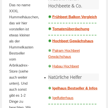
Das no name
Hochbeete & Co.
XXXL
✻
Frühbeet Balkon Vergleich
Hummelhäuschen,
– – – – – – – – – – – – – – – – –
das wir hier
✻
Tomatenüberdachung
vorstellen ist
– – – – – – – – – – – – – – – – –
etwas kleiner
✻
Hochbeet Gewächshaus
als der
Hummelkasten
✻
Palram Hochbeet
Bestseller
Gewächshaus
vom
Arbrikadrex-
✻
Habau Hochbeet
Store (siehe
Natürliche Helfer
auch weiter
unten). Und
✻
Igelhaus Bestseller & Infos
auch sonst
gibt es 1-2
✻
Igelfutterhaus
Dinge zu
– – – – – – – – – – – – – – – – –
beachten. Wir