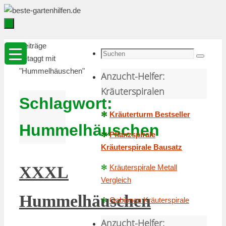
Zum
Inhalt
springen
Zum
Startseite
Beiträge
Inhalt
Suche
getaggt mit
Suchen
springen
nach:
"Hummelhäuschen"
Anzucht-Helfer:
Kräuterspiralen
Schlagwort:
✻
Kräuterturm Bestseller
Hummelhäuschen
✻
Pflanzspirale
Kräuterspirale Bausatz
✻
Kräuterspirale Metall
XXXL
Vergleich
Hummelhäuschen
✻
Gabionen Kräuterspirale
Anzucht-Helfer: