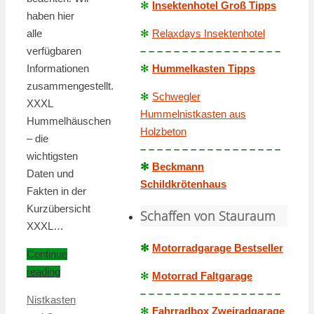
✻
Insektenhotel Groß Tipps
haben hier
alle
✻
Relaxdays Insektenhotel
verfügbaren
– – – – – – – – – – – – – – – – –
Informationen
✻
Hummelkasten Tipps
zusammengestellt.
✻
Schwegler
XXXL
Hummelnistkasten aus
Hummelhäuschen
Holzbeton
– die
– – – – – – – – – – – – – – – – –
wichtigsten
✻
Beckmann
Daten und
Schildkrötenhaus
Fakten in der
Kurzübersicht
Schaffen von Stauraum
XXXL…
✻
Motorradgarage Bestseller
Continue
reading
✻
Motorrad Faltgarage
– – – – – – – – – – – – – – – – –
Nistkasten
✻
Fahrradbox Zweiradgarage