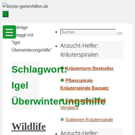
Zum
Inhalt
springen
Zum
Startseite
Beiträge
Inhalt
Suche
getaggt mit
Suchen
springen
nach:
"Igel
Anzucht-Helfer:
Überwinterungshilfe"
Kräuterspiralen
Schlagwort:
✻
Kräuterturm Bestseller
✻
Pflanzspirale
Igel
Kräuterspirale Bausatz
Überwinterungshilfe
✻
Kräuterspirale Metall
Vergleich
✻
Gabionen Kräuterspirale
Wildlife
Anzucht-Helfer: