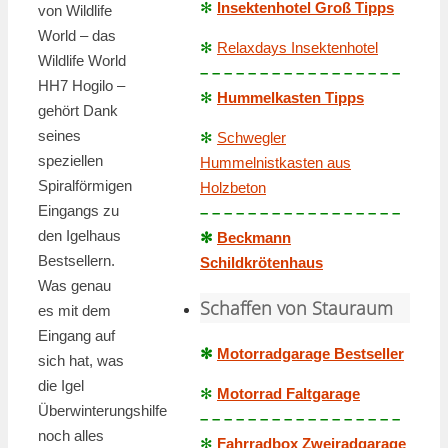
✻
Insektenhotel Groß Tipps
von Wildlife
World – das
✻
Relaxdays Insektenhotel
Wildlife World
– – – – – – – – – – – – – – – – –
HH7 Hogilo –
✻
Hummelkasten Tipps
gehört Dank
seines
✻
Schwegler
speziellen
Hummelnistkasten aus
Spiralförmigen
Holzbeton
Eingangs zu
– – – – – – – – – – – – – – – – –
den Igelhaus
✻
Beckmann
Bestsellern.
Schildkrötenhaus
Was genau
Schaffen von Stauraum
es mit dem
Eingang auf
✻
Motorradgarage Bestseller
sich hat, was
die Igel
✻
Motorrad Faltgarage
Überwinterungshilfe
– – – – – – – – – – – – – – – – –
noch alles
✻
Fahrradbox Zweiradgarage