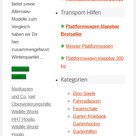
bietet sowie
Alternativ-
Transport-Hilfen
Modelle zum
✻
Plattformwagen klappbar
Vergleich
Bestseller
haben wir Dir
hier
✻
Meister Plattformwagen
zusammengefasst:
Winterquartier…
✻
Plattformwagen klappbar 300
kg
Continue
reading
Kategorien
Nistkasten
Dino Spiele
und Co.
Igel
Fahrradboxen
Überwinterungshilfe
,
Feuerschale
Wildlife World
Garten Kniebank
HH7 Hogilo
,
Gartenhocker
Wildlife World
Gartenhilfen
Hogilo