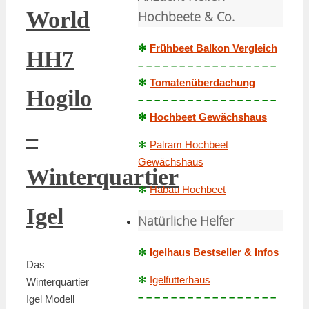
World
Hochbeete & Co.
✻
Frühbeet Balkon Vergleich
HH7
– – – – – – – – – – – – – – – – –
✻
Tomatenüberdachung
Hogilo
– – – – – – – – – – – – – – – – –
✻
Hochbeet Gewächshaus
–
✻
Palram Hochbeet
Gewächshaus
Winterquartier
✻
Habau Hochbeet
Igel
Natürliche Helfer
✻
Igelhaus Bestseller & Infos
Das
✻
Igelfutterhaus
Winterquartier
– – – – – – – – – – – – – – – – –
Igel Modell