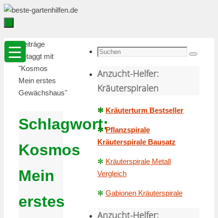
Zum
Inhalt
springen
Zum
Startseite
Beiträge
Inhalt
Suche
getaggt mit
Suchen
springen
nach:
"Kosmos
Anzucht-Helfer:
Mein erstes
Kräuterspiralen
Gewächshaus"
✻
Kräuterturm Bestseller
Schlagwort:
✻
Pflanzspirale
Kräuterspirale Bausatz
Kosmos
✻
Kräuterspirale Metall
Mein
Vergleich
✻
Gabionen Kräuterspirale
erstes
Anzucht-Helfer: