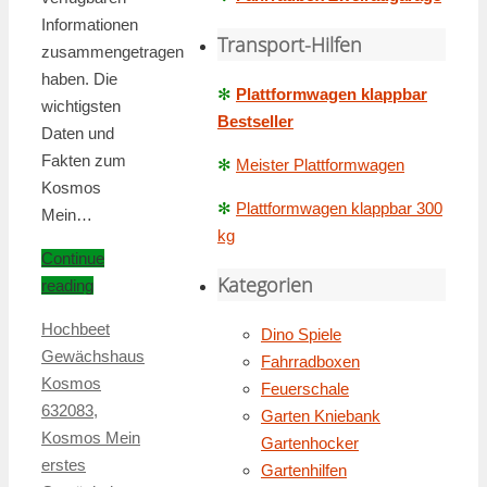
Informationen
Transport-Hilfen
zusammengetragen
haben. Die
✻
Plattformwagen klappbar
wichtigsten
Bestseller
Daten und
Fakten zum
✻
Meister Plattformwagen
Kosmos
✻
Plattformwagen klappbar 300
Mein…
kg
Continue
Kategorien
reading
Hochbeet
Dino Spiele
Gewächshaus
Fahrradboxen
Kosmos
Feuerschale
632083
,
Garten Kniebank
Kosmos Mein
Gartenhocker
erstes
Gartenhilfen