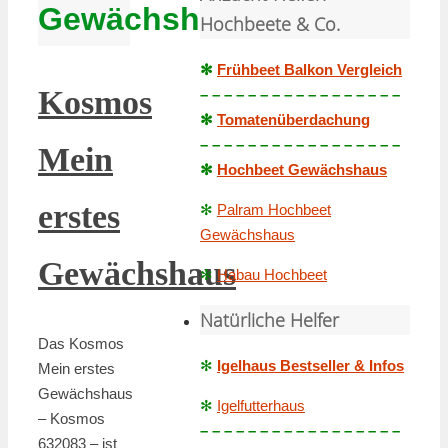
Gewächshaus
Hochbeete & Co.
✻
Frühbeet Balkon Vergleich
Kosmos
– – – – – – – – – – – – – – – – –
✻
Tomatenüberdachung
– – – – – – – – – – – – – – – – –
Mein
✻
Hochbeet Gewächshaus
erstes
✻
Palram Hochbeet
Gewächshaus
Gewächshaus
✻
Habau Hochbeet
Natürliche Helfer
Das Kosmos
✻
Igelhaus Bestseller & Infos
Mein erstes
Gewächshaus
✻
Igelfutterhaus
– Kosmos
– – – – – – – – – – – – – – – – –
632083 – ist