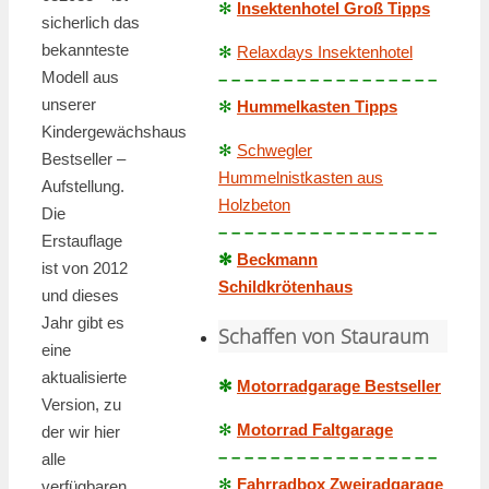
✻
Insektenhotel Groß Tipps
sicherlich das
bekannteste
✻
Relaxdays Insektenhotel
Modell aus
– – – – – – – – – – – – – – – – –
unserer
✻
Hummelkasten Tipps
Kindergewächshaus
✻
Schwegler
Bestseller –
Hummelnistkasten aus
Aufstellung.
Holzbeton
Die
– – – – – – – – – – – – – – – – –
Erstauflage
✻
Beckmann
ist von 2012
Schildkrötenhaus
und dieses
Jahr gibt es
Schaffen von Stauraum
eine
aktualisierte
✻
Motorradgarage Bestseller
Version, zu
✻
Motorrad Faltgarage
der wir hier
– – – – – – – – – – – – – – – – –
alle
✻
Fahrradbox Zweiradgarage
verfügbaren