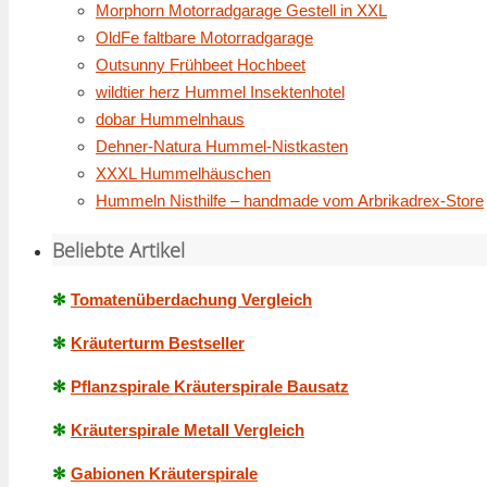
Morphorn Motorradgarage Gestell in XXL
OldFe faltbare Motorradgarage
Outsunny Frühbeet Hochbeet
wildtier herz Hummel Insektenhotel
dobar Hummelnhaus
Dehner-Natura Hummel-Nistkasten
XXXL Hummelhäuschen
Hummeln Nisthilfe – handmade vom Arbrikadrex-Store
Beliebte Artikel
✻
Tomatenüberdachung Vergleich
✻
Kräuterturm Bestseller
✻
Pflanzspirale Kräuterspirale Bausatz
✻
Kräuterspirale Metall Vergleich
✻
Gabionen Kräuterspirale