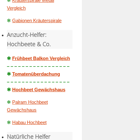
✻
Kräuterspirale Metall
Vergleich
✻
Gabionen Kräuterspirale
Anzucht-Helfer:
Hochbeete & Co.
✻
Frühbeet Balkon Vergleich
– – – – – – – – – – – – – – – – –
✻
Tomatenüberdachung
– – – – – – – – – – – – – – – – –
✻
Hochbeet Gewächshaus
✻
Palram Hochbeet
Gewächshaus
✻
Habau Hochbeet
Natürliche Helfer