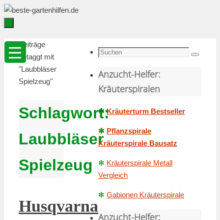
Zum
Inhalt
springen
Zum
Startseite
Beiträge
Inhalt
Suche
getaggt mit
Suchen
springen
nach:
"Laubbläser
Anzucht-Helfer:
Spielzeug"
Kräuterspiralen
Schlagwort:
✻
Kräuterturm Bestseller
✻
Pflanzspirale
Laubbläser
Kräuterspirale Bausatz
Spielzeug
✻
Kräuterspirale Metall
Vergleich
✻
Gabionen Kräuterspirale
Husqvarna
Anzucht-Helfer: