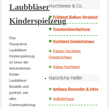
Laubbläser
Hochbeete & Co.
✻
Frühbeet Balkon Vergleich
Kinderspielzeug
– – – – – – – – – – – – – – – – –
✻
Tomatenüberdachung
– – – – – – – – – – – – – – – – –
Das
✻
Hochbeet Gewächshaus
Husqvarna
Laubbläser
✻
Palram Hochbeet
Kinderspielzeug
Gewächshaus
ist eines der
✻
Habau Hochbeet
bekanntesten
Kinder
Natürliche Helfer
Laubbläser
Modelle und
✻
Igelhaus Bestseller & Infos
punktet, wie
alles
✻
Igelfutterhaus
Gartenspielzeug
– – – – – – – – – – – – – – – – –