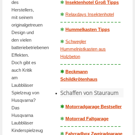
des
✻
Insektenhotel Groß Tipps
Herstellers,
✻
Relaxdays Insektenhotel
mit seinem
– – – – – – – – – – – – – – – – –
originalgetreuen
✻
Hummelkasten Tipps
Design und
den vielen
✻
Schwegler
batteriebetriebenen
Hummelnistkasten aus
Effekten.
Holzbeton
Doch gibt es
– – – – – – – – – – – – – – – – –
auch Kritik
✻
Beckmann
am
Schildkrötenhaus
Laubbläser
Schaffen von Stauraum
Spielzeug von
Husqvarna?
✻
Motorradgarage Bestseller
Das
Husqvarna
✻
Motorrad Faltgarage
Laubbläser
– – – – – – – – – – – – – – – – –
Kinderspielzeug
✻
Fahrradbox Zweiradgarage