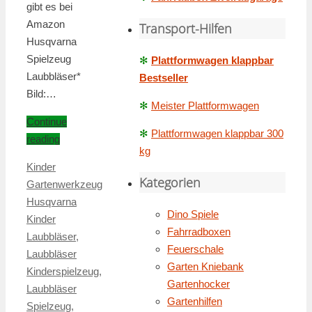
gibt es bei
Amazon
Transport-Hilfen
Husqvarna
Spielzeug
✻
Plattformwagen klappbar
Laubbläser*
Bestseller
Bild:…
✻
Meister Plattformwagen
Continue
✻
Plattformwagen klappbar 300
reading
kg
Kinder
Kategorien
Gartenwerkzeug
Husqvarna
Dino Spiele
Kinder
Fahrradboxen
Laubbläser
,
Feuerschale
Laubbläser
Garten Kniebank
Kinderspielzeug
,
Gartenhocker
Laubbläser
Gartenhilfen
Spielzeug
,