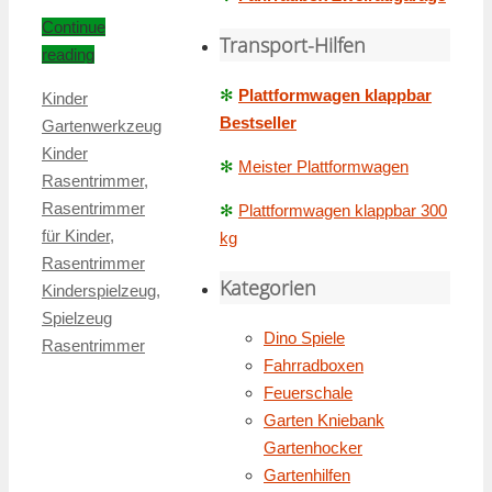
Continue
Transport-Hilfen
reading
✻
Plattformwagen klappbar
Kinder
Bestseller
Gartenwerkzeug
Kinder
✻
Meister Plattformwagen
Rasentrimmer
,
Rasentrimmer
✻
Plattformwagen klappbar 300
für Kinder
,
kg
Rasentrimmer
Kategorien
Kinderspielzeug
,
Spielzeug
Dino Spiele
Rasentrimmer
Fahrradboxen
Feuerschale
Garten Kniebank
Gartenhocker
Gartenhilfen