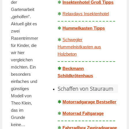
der
✻
Insektenhotel Groß Tipps
Gartenarbeit
✻
Relaxdays Insektenhotel
„geholfen“.
– – – – – – – – – – – – – – – – –
Aktuell gibt es
✻
Hummelkasten Tipps
zwei
Rasentrimmer
✻
Schwegler
für Kinder, die
Hummelnistkasten aus
wir hier
Holzbeton
vergleichen
– – – – – – – – – – – – – – – – –
möchten. Ein
✻
Beckmann
besonders
Schildkrötenhaus
einfaches und
Schaffen von Stauraum
günstiges
Modell von
✻
Motorradgarage Bestseller
Theo Klein,
das im
✻
Motorrad Faltgarage
Grunde
– – – – – – – – – – – – – – – – –
keine…
✻
Fahrradbox Zweiradgarage