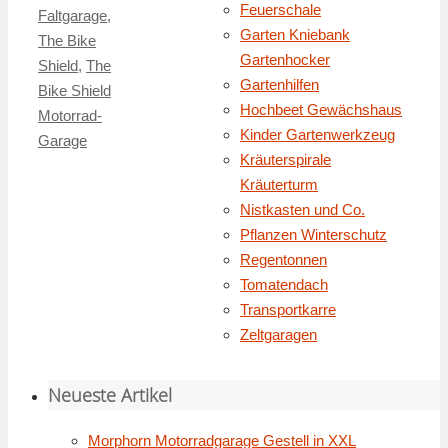
Feuerschale
Faltgarage
,
Garten Kniebank
The Bike
Gartenhocker
Shield
,
The
Gartenhilfen
Bike Shield
Hochbeet Gewächshaus
Motorrad-
Kinder Gartenwerkzeug
Garage
Kräuterspirale
Kräuterturm
Nistkasten und Co.
Pflanzen Winterschutz
Regentonnen
Tomatendach
Transportkarre
Zeltgaragen
Neueste Artikel
Morphorn Motorradgarage Gestell in XXL