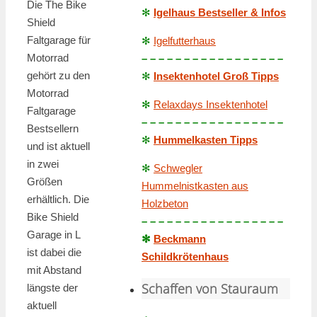
Die The Bike
✻
Igelhaus Bestseller & Infos
Shield
Faltgarage für
✻
Igelfutterhaus
Motorrad
– – – – – – – – – – – – – – – – –
gehört zu den
✻
Insektenhotel Groß Tipps
Motorrad
✻
Relaxdays Insektenhotel
Faltgarage
– – – – – – – – – – – – – – – – –
Bestsellern
✻
Hummelkasten Tipps
und ist aktuell
in zwei
✻
Schwegler
Größen
Hummelnistkasten aus
erhältlich. Die
Holzbeton
Bike Shield
– – – – – – – – – – – – – – – – –
Garage in L
✻
Beckmann
ist dabei die
Schildkrötenhaus
mit Abstand
Schaffen von Stauraum
längste der
aktuell