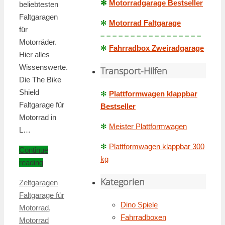
✻
Motorradgarage Bestseller
beliebtesten
Faltgaragen
✻
Motorrad Faltgarage
für
– – – – – – – – – – – – – – – – –
Motorräder.
✻
Fahrradbox Zweiradgarage
Hier alles
Wissenswerte.
Transport-Hilfen
Die The Bike
Shield
✻
Plattformwagen klappbar
Faltgarage für
Bestseller
Motorrad in
✻
Meister Plattformwagen
L…
✻
Plattformwagen klappbar 300
Continue
kg
reading
Kategorien
Zeltgaragen
Faltgarage für
Dino Spiele
Motorrad
,
Fahrradboxen
Motorrad