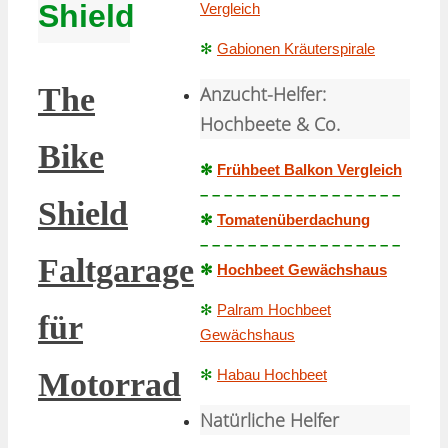
Shield
Vergleich
✻
Gabionen Kräuterspirale
The
Anzucht-Helfer:
Hochbeete & Co.
Bike
✻
Frühbeet Balkon Vergleich
– – – – – – – – – – – – – – – – –
Shield
✻
Tomatenüberdachung
– – – – – – – – – – – – – – – – –
Faltgarage
✻
Hochbeet Gewächshaus
✻
Palram Hochbeet
für
Gewächshaus
✻
Habau Hochbeet
Motorrad
Natürliche Helfer