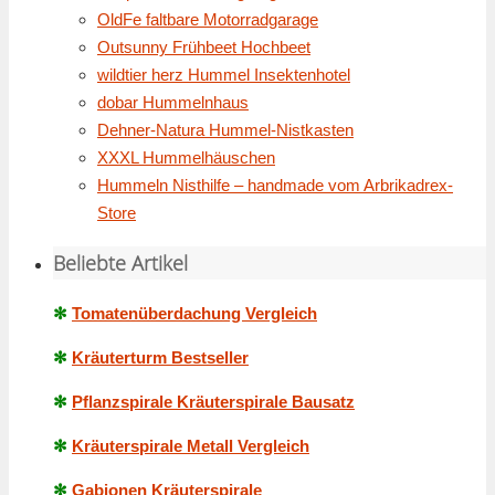
OldFe faltbare Motorradgarage
Outsunny Frühbeet Hochbeet
wildtier herz Hummel Insektenhotel
dobar Hummelnhaus
Dehner-Natura Hummel-Nistkasten
XXXL Hummelhäuschen
Hummeln Nisthilfe – handmade vom Arbrikadrex-
Store
Beliebte Artikel
✻
Tomatenüberdachung Vergleich
✻
Kräuterturm Bestseller
✻
Pflanzspirale Kräuterspirale Bausatz
✻
Kräuterspirale Metall Vergleich
✻
Gabionen Kräuterspirale