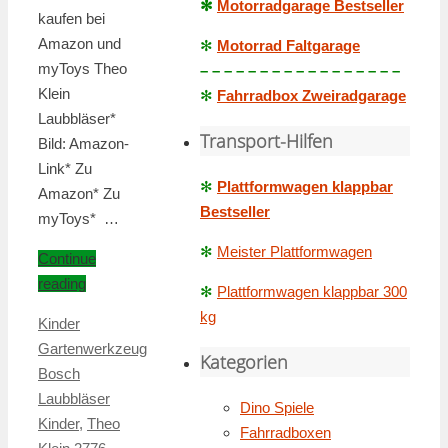
✻
Motorradgarage Bestseller
kaufen bei
Amazon und
✻
Motorrad Faltgarage
myToys Theo
– – – – – – – – – – – – – – – – –
Klein
✻
Fahrradbox Zweiradgarage
Laubbläser*
Transport-Hilfen
Bild: Amazon-
Link* Zu
✻
Plattformwagen klappbar
Amazon* Zu
Bestseller
myToys* …
✻
Meister Plattformwagen
Continue
reading
✻
Plattformwagen klappbar 300
kg
Kinder
Gartenwerkzeug
Kategorien
Bosch
Laubbläser
Dino Spiele
Kinder
,
Theo
Fahrradboxen