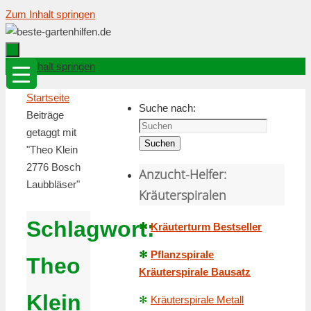
Zum Inhalt springen
Zum Inhalt springen
Startseite
Suche nach:
Beiträge
getaggt mit
Suchen
"Theo Klein
2776 Bosch
Anzucht-Helfer:
Laubbläser"
Kräuterspiralen
Schlagwort:
✻
Kräuterturm Bestseller
✻
Pflanzspirale
Theo
Kräuterspirale Bausatz
Klein
✻
Kräuterspirale Metall